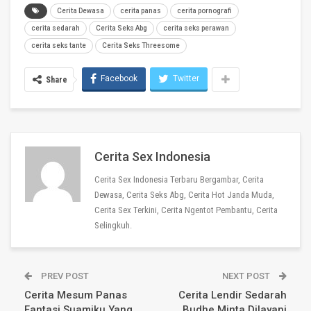
Cerita Dewasa
cerita panas
cerita pornografi
cerita sedarah
Cerita Seks Abg
cerita seks perawan
cerita seks tante
Cerita Seks Threesome
Facebook
Twitter
Share
Cerita Sex Indonesia
Cerita Sex Indonesia Terbaru Bergambar, Cerita
Dewasa, Cerita Seks Abg, Cerita Hot Janda Muda,
Cerita Sex Terkini, Cerita Ngentot Pembantu, Cerita
Selingkuh.
PREV POST
NEXT POST
Cerita Mesum Panas
Cerita Lendir Sedarah
Fantasi Suamiku Yang
Budhe Minta Dilayani