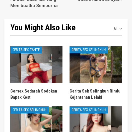
Membuatku Sempurna
You Might Also Like
All
CERITA SEX TANTE
CERITA SEX SELINGKUH
Cersex Sedarah Sodokan
Cerita Sek Selingkuh Rindu
Bapak Kost
Kejantanan Lelaki
CERITA SEX SELINGKUH
CERITA SEX SELINGKUH