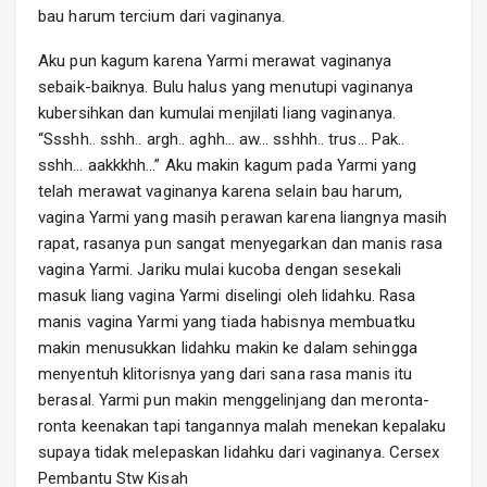
bau harum tercium dari vaginanya.
Aku pun kagum karena Yarmi merawat vaginanya
sebaik-baiknya. Bulu halus yang menutupi vaginanya
kubersihkan dan kumulai menjilati liang vaginanya.
“Ssshh.. sshh.. argh.. aghh… aw… sshhh.. trus… Pak..
sshh… aakkkhh…” Aku makin kagum pada Yarmi yang
telah merawat vaginanya karena selain bau harum,
vagina Yarmi yang masih perawan karena liangnya masih
rapat, rasanya pun sangat menyegarkan dan manis rasa
vagina Yarmi. Jariku mulai kucoba dengan sesekali
masuk liang vagina Yarmi diselingi oleh lidahku. Rasa
manis vagina Yarmi yang tiada habisnya membuatku
makin menusukkan lidahku makin ke dalam sehingga
menyentuh klitorisnya yang dari sana rasa manis itu
berasal. Yarmi pun makin menggelinjang dan meronta-
ronta keenakan tapi tangannya malah menekan kepalaku
supaya tidak melepaskan lidahku dari vaginanya. Cersex
Pembantu Stw Kisah