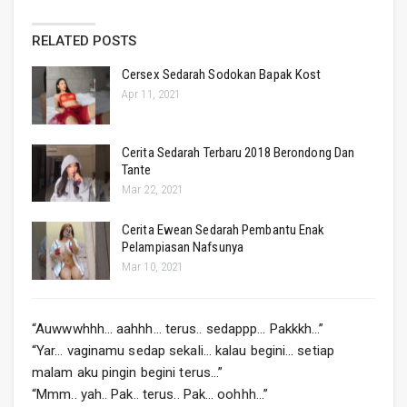
RELATED POSTS
Cersex Sedarah Sodokan Bapak Kost
Apr 11, 2021
Cerita Sedarah Terbaru 2018 Berondong Dan
Tante
Mar 22, 2021
Cerita Ewean Sedarah Pembantu Enak
Pelampiasan Nafsunya
Mar 10, 2021
“Auwwwhhh… aahhh… terus.. sedappp… Pakkkh…”
“Yar… vaginamu sedap sekali… kalau begini… setiap
malam aku pingin begini terus…”
“Mmm.. yah.. Pak.. terus.. Pak… oohhh…”