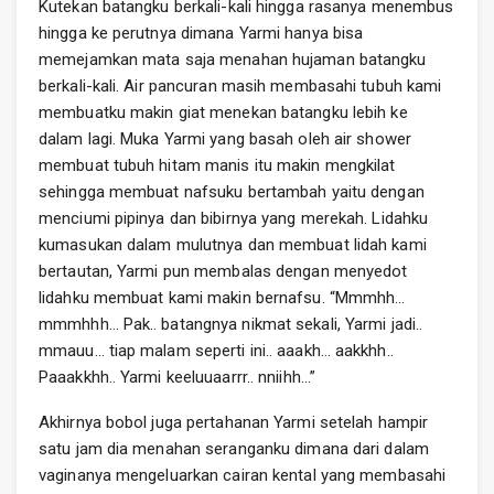
Kutekan batangku berkali-kali hingga rasanya menembus
hingga ke perutnya dimana Yarmi hanya bisa
memejamkan mata saja menahan hujaman batangku
berkali-kali. Air pancuran masih membasahi tubuh kami
membuatku makin giat menekan batangku lebih ke
dalam lagi. Muka Yarmi yang basah oleh air shower
membuat tubuh hitam manis itu makin mengkilat
sehingga membuat nafsuku bertambah yaitu dengan
menciumi pipinya dan bibirnya yang merekah. Lidahku
kumasukan dalam mulutnya dan membuat lidah kami
bertautan, Yarmi pun membalas dengan menyedot
lidahku membuat kami makin bernafsu. “Mmmhh…
mmmhhh… Pak.. batangnya nikmat sekali, Yarmi jadi..
mmauu… tiap malam seperti ini.. aaakh… aakkhh..
Paaakkhh.. Yarmi keeluuaarrr.. nniihh…”
Akhirnya bobol juga pertahanan Yarmi setelah hampir
satu jam dia menahan seranganku dimana dari dalam
vaginanya mengeluarkan cairan kental yang membasahi