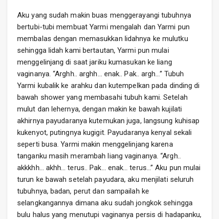
Aku yang sudah makin buas menggerayangi tubuhnya
bertubi-tubi membuat Yarmi mengalah dan Yarmi pun
membalas dengan memasukkan lidahnya ke mulutku
sehingga lidah kami bertautan, Yarmi pun mulai
menggelinjang di saat jariku kumasukan ke liang
vaginanya. “Arghh.. arghh… enak.. Pak.. argh…” Tubuh
Yarmi kubalik ke arahku dan kutempelkan pada dinding di
bawah shower yang membasahi tubuh kami. Setelah
mulut dan lehernya, dengan makin ke bawah kujilati
akhirnya payudaranya kutemukan juga, langsung kuhisap
kukenyot, putingnya kugigit. Payudaranya kenyal sekali
seperti busa. Yarmi makin menggelinjang karena
tanganku masih merambah liang vaginanya. “Argh..
akkkhh… akhh… terus.. Pak… enak… terus…” Aku pun mulai
turun ke bawah setelah payudara, aku menjilati seluruh
tubuhnya, badan, perut dan sampailah ke
selangkangannya dimana aku sudah jongkok sehingga
bulu halus yang menutupi vaginanya persis di hadapanku,