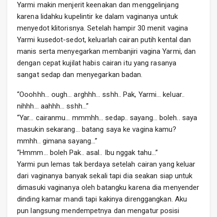
Yarmi makin menjerit keenakan dan menggelinjang
karena lidahku kupelintir ke dalam vaginanya untuk
menyedot klitorisnya. Setelah hampir 30 menit vagina
Yarmi kusedot-sedot, keluarlah cairan putih kental dan
manis serta menyegarkan membanjiri vagina Yarmi, dan
dengan cepat kujilat habis cairan itu yang rasanya
sangat sedap dan menyegarkan badan.
“Ooohhh… ough… arghhh… sshh.. Pak, Yarmi… keluar..
nihhh… aahhh… sshh…”
“Yar… cairanmu… mmmhh… sedap.. sayang… boleh.. saya
masukin sekarang… batang saya ke vagina kamu?
mmhh.. gimana sayang…”
“Hmmm… boleh Pak.. asal.. Ibu nggak tahu…”
Yarmi pun lemas tak berdaya setelah cairan yang keluar
dari vaginanya banyak sekali tapi dia seakan siap untuk
dimasuki vaginanya oleh batangku karena dia menyender
dinding kamar mandi tapi kakinya direnggangkan. Aku
pun langsung mendempetnya dan mengatur posisi