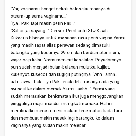
“Yar, vaginamu hangat sekali, batangku rasanya di-
steam-up sama vaginamu…”
“Iya.. Pak, tapi masih perih Pak…”
“Sabar ya sayang…” Cersex Pembantu Stw Kisah
Kukecup bibirnya untuk menahan rasa perih vagina Yarmi
yang masih rapat alias perawan sedang dimasuki
batangku yang besarnya 29 cm dan berdiameter 5 cm,
wajar saja kalau Yarmi menjerit kesakitan. Payudaranya
pun sudah menjadi bulan-bulanan mulutku, kujilat,
kukenyot, kusedot dan kugigit putingnya. “Ahh.. ahhh..
aah.. aww… Pak… iya Pak.. enak deh.. rasanya ada yang
nyundul ke dalam memek Yarmi.. aahh…” Yarmi yang
sudah merasakan kenikmatan ikut juga menggoyangkan
pinggulnya maju-mundur mengikuti iramaku. Hal ini
membuatku merasa menemukan kenikmatan tiada tara
dan membuat makin masuk lagi batangku ke dalam
vaginanya yang sudah makin melebar.