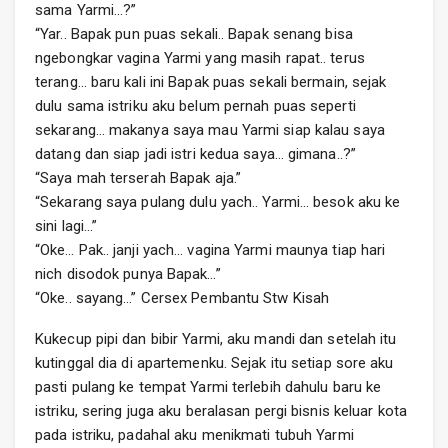
sama Yarmi…?”
“Yar.. Bapak pun puas sekali.. Bapak senang bisa
ngebongkar vagina Yarmi yang masih rapat.. terus
terang… baru kali ini Bapak puas sekali bermain, sejak
dulu sama istriku aku belum pernah puas seperti
sekarang… makanya saya mau Yarmi siap kalau saya
datang dan siap jadi istri kedua saya… gimana..?”
“Saya mah terserah Bapak aja.”
“Sekarang saya pulang dulu yach.. Yarmi… besok aku ke
sini lagi…”
“Oke… Pak.. janji yach… vagina Yarmi maunya tiap hari
nich disodok punya Bapak…”
“Oke.. sayang…” Cersex Pembantu Stw Kisah
Kukecup pipi dan bibir Yarmi, aku mandi dan setelah itu
kutinggal dia di apartemenku. Sejak itu setiap sore aku
pasti pulang ke tempat Yarmi terlebih dahulu baru ke
istriku, sering juga aku beralasan pergi bisnis keluar kota
pada istriku, padahal aku menikmati tubuh Yarmi