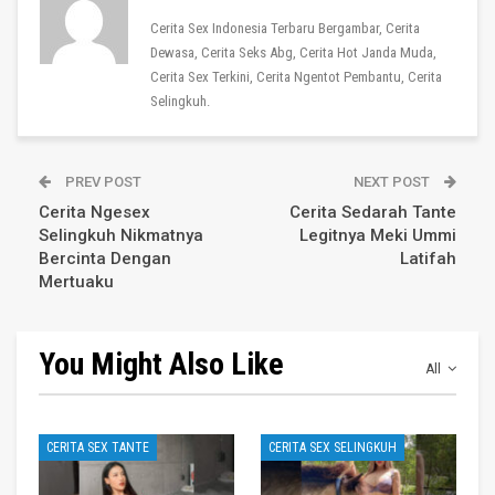
Cerita Sex Indonesia Terbaru Bergambar, Cerita
Dewasa, Cerita Seks Abg, Cerita Hot Janda Muda,
Cerita Sex Terkini, Cerita Ngentot Pembantu, Cerita
Selingkuh.
PREV POST
NEXT POST
Cerita Ngesex
Cerita Sedarah Tante
Selingkuh Nikmatnya
Legitnya Meki Ummi
Bercinta Dengan
Latifah
Mertuaku
You Might Also Like
All
CERITA SEX TANTE
CERITA SEX SELINGKUH