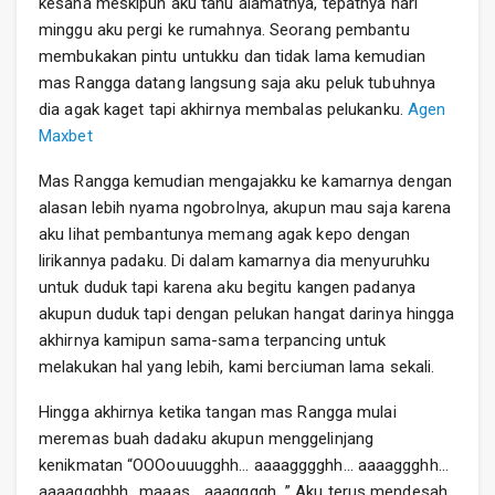
kesana meskipun aku tahu alamatnya, tepatnya hari
minggu aku pergi ke rumahnya. Seorang pembantu
membukakan pintu untukku dan tidak lama kemudian
mas Rangga datang langsung saja aku peluk tubuhnya
dia agak kaget tapi akhirnya membalas pelukanku.
Agen
Maxbet
Mas Rangga kemudian mengajakku ke kamarnya dengan
alasan lebih nyama ngobrolnya, akupun mau saja karena
aku lihat pembantunya memang agak kepo dengan
lirikannya padaku. Di dalam kamarnya dia menyuruhku
untuk duduk tapi karena aku begitu kangen padanya
akupun duduk tapi dengan pelukan hangat darinya hingga
akhirnya kamipun sama-sama terpancing untuk
melakukan hal yang lebih, kami berciuman lama sekali.
Hingga akhirnya ketika tangan mas Rangga mulai
meremas buah dadaku akupun menggelinjang
kenikmatan “OOOouuugghh… aaaagggghh… aaaaggghh…
aaaaggghhh.. maaas… aaaggggh…” Aku terus mendesah