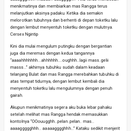
menikmatinya dan membiarkan mas Rangga terus
melanjutkan aksinya padaku. Ketika dia semakin
melorotkan tubuhnya dan berhenti di depan toketku lalu
dengan lembut menyentuh toketku dengan mulutnya.
Cersex Ngintip
Kini dia mulai mengulum putingku dengan bergantian
juga dia meremas dengan kedua tangannya
“aaaahhhhhhh….ahhhhhh…..oughhh…lagii mass..gelii
masss…” akhirnya tubuhku sudah dalam keadaan
telanjang Bulat dan mas Rangga merebahkan tubuhku di
atas tempat tidurnya, dengan lembut kembali dia
menyentuh toketku lalu mengulumnya dengan penuh
gairah.
Akupun menikmatinya segera aku buka lebar pahaku
setelah melihat mas Rangga hendak memasukkan
kontolnya “OOouugghh…pelan..pelan.. mas…
aaaaggggghhh… aaaaagggghhh…” Kataku sedikit menjerit