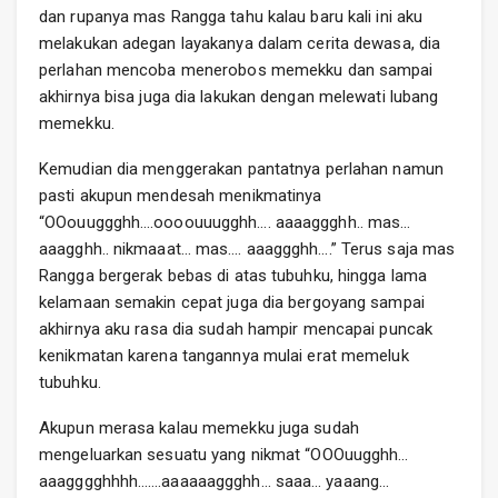
dan rupanya mas Rangga tahu kalau baru kali ini aku
melakukan adegan layakanya dalam cerita dewasa, dia
perlahan mencoba menerobos memekku dan sampai
akhirnya bisa juga dia lakukan dengan melewati lubang
memekku.
Kemudian dia menggerakan pantatnya perlahan namun
pasti akupun mendesah menikmatinya
“OOouuggghh….oooouuugghh…. aaaaggghh.. mas…
aaagghh.. nikmaaat… mas…. aaaggghh….” Terus saja mas
Rangga bergerak bebas di atas tubuhku, hingga lama
kelamaan semakin cepat juga dia bergoyang sampai
akhirnya aku rasa dia sudah hampir mencapai puncak
kenikmatan karena tangannya mulai erat memeluk
tubuhku.
Akupun merasa kalau memekku juga sudah
mengeluarkan sesuatu yang nikmat “OOOuugghh…
aaagggghhhh…….aaaaaaggghh… saaa… yaaang…