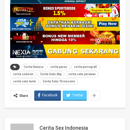
Cerita Dewasa
cerita panas
cerita pornografi
cerita sedarah
Cerita Seks Abg
cerita seks perawan
cerita seks tante
Cerita Seks Threesome
Facebook
Twitter
Share
Cerita Sex Indonesia