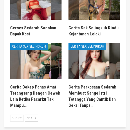
Cersex Sedarah Sodokan
Cerita Sek Selingkuh Rindu
Bapak Kost
Kejantanan Lelaki
CERITA SEX SELINGKUH
CERITA SEX SELINGKUH
Cerita Bokep Panas Amat
Cerita Perkosaan Sedarah
Terangsang Dengan Cewek
Membuat Sange Istri
Lain Ketika Pacarku Tak
Tetangga Yang Cantik Dan
Mampu…
Seksi Tanpa…
PREV
NEXT