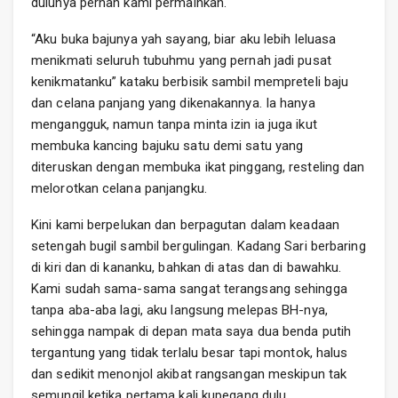
dulunya pernah kami permainkan.
“Aku buka bajunya yah sayang, biar aku lebih leluasa
menikmati seluruh tubuhmu yang pernah jadi pusat
kenikmatanku” kataku berbisik sambil mempreteli baju
dan celana panjang yang dikenakannya. Ia hanya
mengangguk, namun tanpa minta izin ia juga ikut
membuka kancing bajuku satu demi satu yang
diteruskan dengan membuka ikat pinggang, resteling dan
melorotkan celana panjangku.
Kini kami berpelukan dan berpagutan dalam keadaan
setengah bugil sambil bergulingan. Kadang Sari berbaring
di kiri dan di kananku, bahkan di atas dan di bawahku.
Kami sudah sama-sama sangat terangsang sehingga
tanpa aba-aba lagi, aku langsung melepas BH-nya,
sehingga nampak di depan mata saya dua benda putih
tergantung yang tidak terlalu besar tapi montok, halus
dan sedikit menonjol akibat rangsangan meskipun tak
semungil ketika pertama kali kupegang dulu.