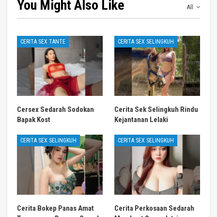
You Might Also Like
All
CERITA SEX TANTE
CERITA SEX SELINGKUH
Cersex Sedarah Sodokan
Cerita Sek Selingkuh Rindu
Bapak Kost
Kejantanan Lelaki
CERITA SEX SELINGKUH
CERITA SEX SELINGKUH
Cerita Bokep Panas Amat
Cerita Perkosaan Sedarah