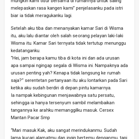
mungkin kami tidur bersama di rumahnya untuk saling
melepaskan rasa kangen kami” penjelasanku pada istri
biar ia tidak meragukanku lagi.
Setelah aku tiba dan menanyakan kamar Sari di Wisma
itu, aku lalu diantar oleh salah seorang pelayan laki-laki
Wisma itu. Kamar Sari ternyata tidak tertutup menunggu
kedatanganku.
“Hei, jam berapa kamu tiba di kota ini dan ada urusan
apa sampai ngingap segala di Wisma ini. Nampaknya ada
urusan penting yah? Kenapa tidak langsung ke rumah
saja?” serentetan pertanyaan itu aku lontarkan pada Sari
ketika aku sudah berdiri di depan pintu kamarnya.
Ia nampak kebingunan menjawabnya satu persatu,
sehingga ia hanya tersenyum sambil melambaikan
tangannya ke arahku memanggilku masuk. Cersex
Mantan Pacar Smp
“Mari masuk Kak, aku sangat merindukanmu. Sudah
lama kucari alamatmu dan ingin bertemu denganmu, tapi