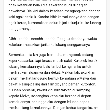
tidak ketahuan kalau dia sekarang bugil di bagian
bawahnya. Dia kini dalam keadaan mengangkang dengan
kaki agak ditekuk. Kuraba bibir kemaluannya dan dengan
agak keras, kumasukkan seluruh jari telunjukku ke lubang
senggamanya.
“Uhh.. esshh.. eesshh.. esshh…” begitu desahnya waktu
kukeluar-masukkan jariku ke lubang senggamanya.
Sementara dia kini juga berusaha mengocok batang
keperkasaanku, tapi terasa masih sakit. Kukorek-korek
lubang kemaluannya. Lalu timbul keinginanku untuk
melihat kemaluannya dari dekat. Maklumlah, aku khan
belum melihat langsung bentuk kemaluan wMelva dari
dekat. Paling-paling dari film xx yang pernah kutonton.
Kuubah posisiku, kakiku kini kuletakkan di samping
kepala Melva, sedangkan kepalaku berada di depan
kemaluannya, sehingga aku dengan leluasa dapat
melihat liang kemaluannya. Dengan kedua tanganku, aku